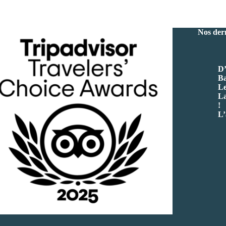
Nos dern
D’
Ba
Le
La
!
L’