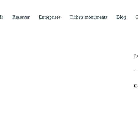
és
Réserver
Entreprises
Tickets monuments
Blog
C
R
C