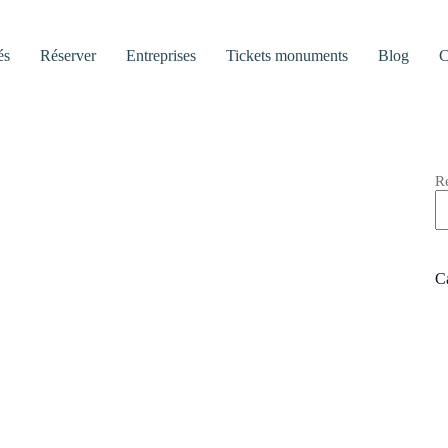
és
Réserver
Entreprises
Tickets monuments
Blog
C
R
C