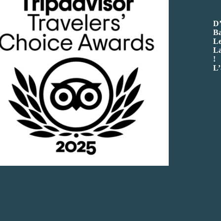
D’
Ba
Le
La
!
L’