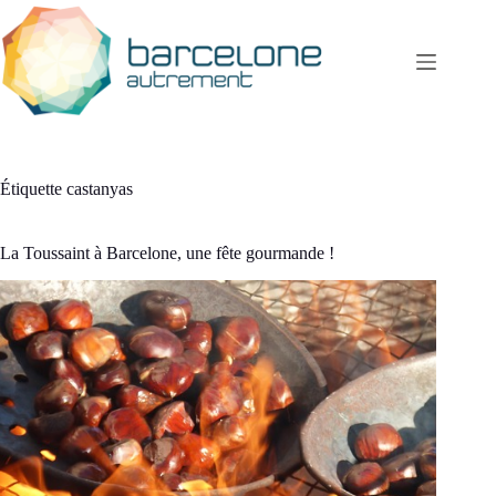
Passer
au
contenu
Étiquette
castanyas
La Toussaint à Barcelone, une fête gourmande !